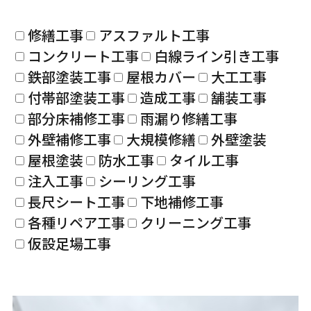
修繕工事
アスファルト工事
コンクリート工事
白線ライン引き工事
鉄部塗装工事
屋根カバー
大工工事
付帯部塗装工事
造成工事
舗装工事
部分床補修工事
雨漏り修繕工事
外壁補修工事
大規模修繕
外壁塗装
屋根塗装
防水工事
タイル工事
注入工事
シーリング工事
長尺シート工事
下地補修工事
各種リペア工事
クリーニング工事
仮設足場工事