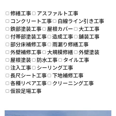
修繕工事
アスファルト工事
コンクリート工事
白線ライン引き工事
鉄部塗装工事
屋根カバー
大工工事
付帯部塗装工事
造成工事
舗装工事
部分床補修工事
雨漏り修繕工事
外壁補修工事
大規模修繕
外壁塗装
屋根塗装
防水工事
タイル工事
注入工事
シーリング工事
長尺シート工事
下地補修工事
各種リペア工事
クリーニング工事
仮設足場工事