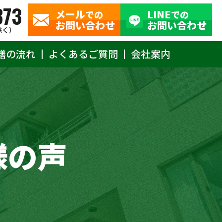
373
メール
LINE
での
での
お問い合わせ
お問い合わせ
除く）
繕の流れ
よくあるご質問
会社案内
様の声