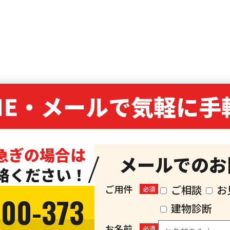
NE・
メールで気軽に手
急ぎの場合は
メールでのお
絡ください！
ご用件
ご相談
お
必須
300-373
建物診断
お名前
必須