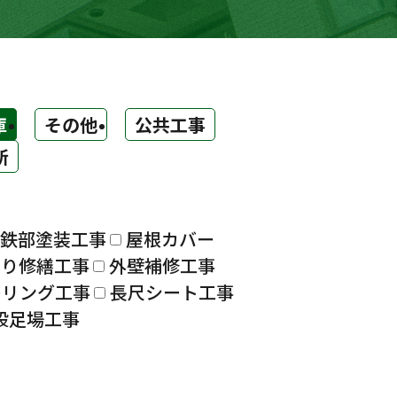
庫
その他
公共工事
所
鉄部塗装工事
屋根カバー
漏り修繕工事
外壁補修工事
ーリング工事
長尺シート工事
設足場工事