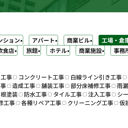
ンション
アパート
商業ビル
工場・倉
飲食店
旅館
ホテル
商業施設
事務
ト工事
コンクリート工事
白線ライン引き工事
工事
造成工事
舗装工事
部分床補修工事
雨
屋根塗装
防水工事
タイル工事
注入工事
シ
修工事
各種リペア工事
クリーニング工事
仮