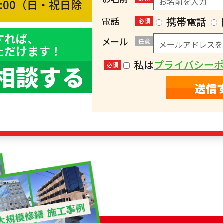
8:00（日・祝日除
）
電話
携帯電話
必須
すれば、
メール
任意
ただけます！
私は
プライバシー
相談する
必須