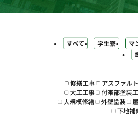
すべて
学生寮
マ
修繕工事
アスファル
大工工事
付帯部塗装
大規模修繕
外壁塗装
下地補