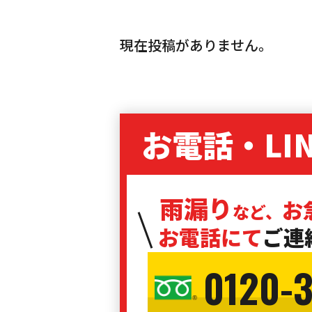
現在投稿がありません。
お電話・LI
雨漏り
お
など、
お電話にて
ご連
0120-