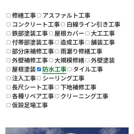
修繕工事
アスファルト工事
コンクリート工事
白線ライン引き工事
鉄部塗装工事
屋根カバー
大工工事
付帯部塗装工事
造成工事
舗装工事
部分床補修工事
雨漏り修繕工事
外壁補修工事
大規模修繕
外壁塗装
屋根塗装
防水工事
タイル工事
注入工事
シーリング工事
長尺シート工事
下地補修工事
各種リペア工事
クリーニング工事
仮設足場工事