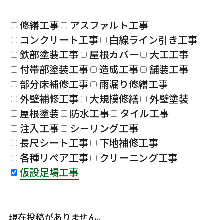
修繕工事
アスファルト工事
コンクリート工事
白線ライン引き工事
鉄部塗装工事
屋根カバー
大工工事
付帯部塗装工事
造成工事
舗装工事
部分床補修工事
雨漏り修繕工事
外壁補修工事
大規模修繕
外壁塗装
屋根塗装
防水工事
タイル工事
注入工事
シーリング工事
長尺シート工事
下地補修工事
各種リペア工事
クリーニング工事
仮設足場工事
現在投稿がありません。