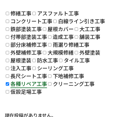
修繕工事
アスファルト工事
コンクリート工事
白線ライン引き工事
鉄部塗装工事
屋根カバー
大工工事
付帯部塗装工事
造成工事
舗装工事
部分床補修工事
雨漏り修繕工事
外壁補修工事
大規模修繕
外壁塗装
屋根塗装
防水工事
タイル工事
注入工事
シーリング工事
長尺シート工事
下地補修工事
各種リペア工事
クリーニング工事
仮設足場工事
現在投稿がありません。