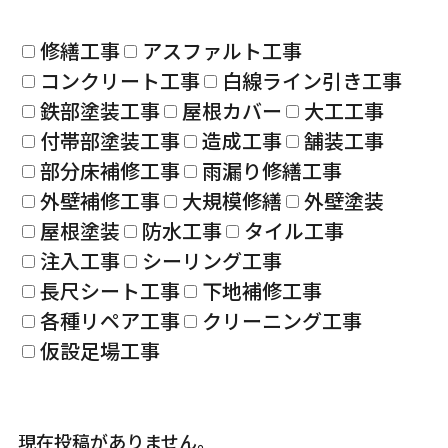
修繕工事
アスファルト工事
コンクリート工事
白線ライン引き工事
鉄部塗装工事
屋根カバー
大工工事
付帯部塗装工事
造成工事
舗装工事
部分床補修工事
雨漏り修繕工事
外壁補修工事
大規模修繕
外壁塗装
屋根塗装
防水工事
タイル工事
注入工事
シーリング工事
長尺シート工事
下地補修工事
各種リペア工事
クリーニング工事
仮設足場工事
現在投稿がありません。