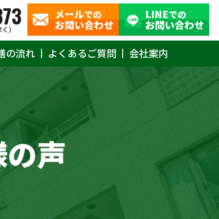
373
メール
LINE
での
での
お問い合わせ
お問い合わせ
除く）
繕の流れ
よくあるご質問
会社案内
様の声