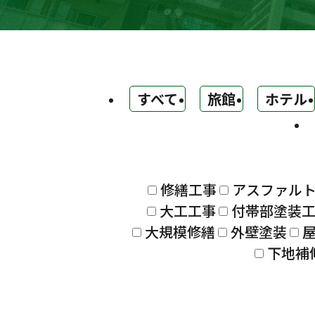
すべて
旅館
ホテル
修繕工事
アスファル
大工工事
付帯部塗装
大規模修繕
外壁塗装
下地補