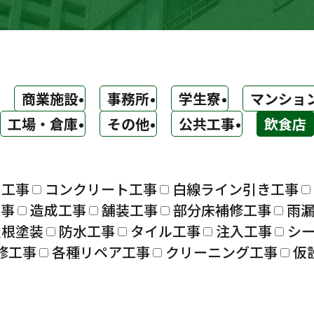
商業施設
事務所
学生寮
マンショ
工場・倉庫
その他
公共工事
飲食店
ト工事
コンクリート工事
白線ライン引き工事
工事
造成工事
舗装工事
部分床補修工事
雨
屋根塗装
防水工事
タイル工事
注入工事
シ
修工事
各種リペア工事
クリーニング工事
仮