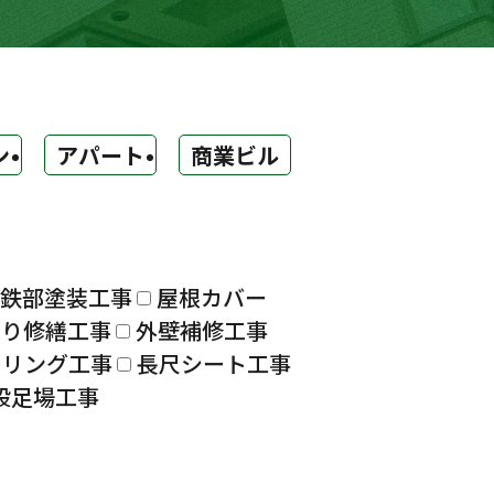
ン
アパート
商業ビル
鉄部塗装工事
屋根カバー
漏り修繕工事
外壁補修工事
ーリング工事
長尺シート工事
設足場工事