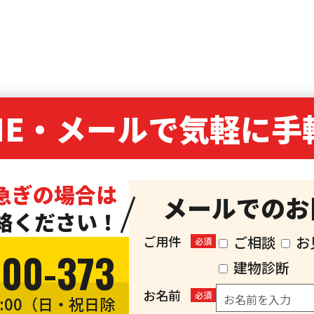
NE・
メールで気軽に手
急ぎの場合は
メールでのお
絡ください！
ご用件
ご相談
お
必須
300-373
建物診断
お名前
必須
8:00（日・祝日除