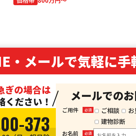
価格帯
800万円～
NE・
メールで気軽に手
急ぎの場合は
メールでのお
絡ください！
ご用件
ご相談
お
必須
300-373
建物診断
お名前
必須