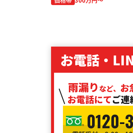
価格帯
300万円～
お電話・LI
雨漏り
お
など、
お電話にて
ご連
0120-