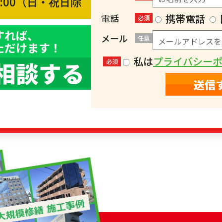
8:00（日・祝日除
）
電話
携帯電話
必須
すれば、
メール
任意
ただけます！
私は
プライバシー
相談する
必須