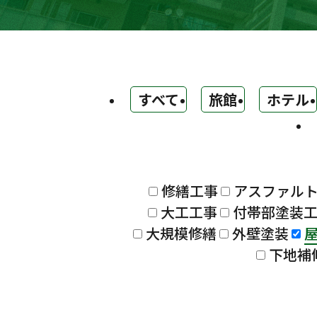
すべて
旅館
ホテル
修繕工事
アスファル
大工工事
付帯部塗装
大規模修繕
外壁塗装
下地補