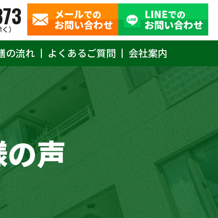
373
メール
LINE
での
での
お問い合わせ
お問い合わせ
除く）
繕の流れ
よくあるご質問
会社案内
様の声