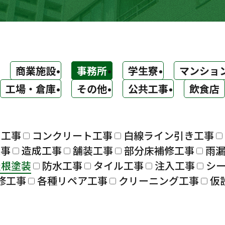
商業施設
事務所
学生寮
マンショ
工場・倉庫
その他
公共工事
飲食店
ト工事
コンクリート工事
白線ライン引き工事
工事
造成工事
舗装工事
部分床補修工事
雨
屋根塗装
防水工事
タイル工事
注入工事
シ
修工事
各種リペア工事
クリーニング工事
仮