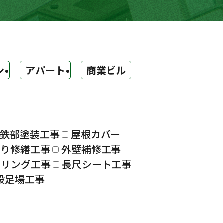
ン
アパート
商業ビル
鉄部塗装工事
屋根カバー
漏り修繕工事
外壁補修工事
ーリング工事
長尺シート工事
設足場工事