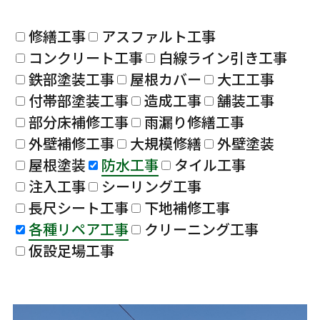
修繕工事
アスファルト工事
コンクリート工事
白線ライン引き工事
鉄部塗装工事
屋根カバー
大工工事
付帯部塗装工事
造成工事
舗装工事
部分床補修工事
雨漏り修繕工事
外壁補修工事
大規模修繕
外壁塗装
屋根塗装
防水工事
タイル工事
注入工事
シーリング工事
長尺シート工事
下地補修工事
各種リペア工事
クリーニング工事
仮設足場工事