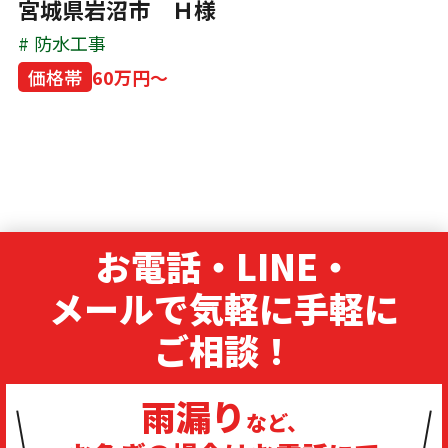
宮城県岩沼市 Ｈ様
防水工事
価格帯
60万円～
お電話・LINE・
メールで気軽に手軽に
ご相談！
雨漏り
など、