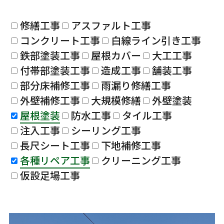
修繕工事
アスファルト工事
コンクリート工事
白線ライン引き工事
鉄部塗装工事
屋根カバー
大工工事
付帯部塗装工事
造成工事
舗装工事
部分床補修工事
雨漏り修繕工事
外壁補修工事
大規模修繕
外壁塗装
屋根塗装
防水工事
タイル工事
注入工事
シーリング工事
長尺シート工事
下地補修工事
各種リペア工事
クリーニング工事
仮設足場工事