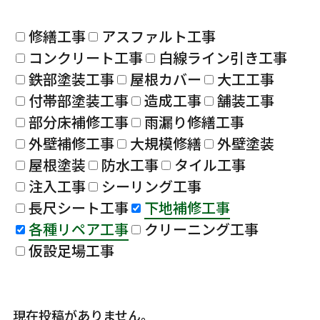
修繕工事
アスファルト工事
コンクリート工事
白線ライン引き工事
鉄部塗装工事
屋根カバー
大工工事
付帯部塗装工事
造成工事
舗装工事
部分床補修工事
雨漏り修繕工事
外壁補修工事
大規模修繕
外壁塗装
屋根塗装
防水工事
タイル工事
注入工事
シーリング工事
長尺シート工事
下地補修工事
各種リペア工事
クリーニング工事
仮設足場工事
現在投稿がありません。