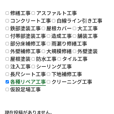
修繕工事
アスファルト工事
コンクリート工事
白線ライン引き工事
鉄部塗装工事
屋根カバー
大工工事
付帯部塗装工事
造成工事
舗装工事
部分床補修工事
雨漏り修繕工事
外壁補修工事
大規模修繕
外壁塗装
屋根塗装
防水工事
タイル工事
注入工事
シーリング工事
長尺シート工事
下地補修工事
各種リペア工事
クリーニング工事
仮設足場工事
現在投稿がありません。