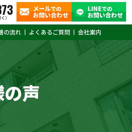
373
メール
LINE
での
での
お問い合わせ
お問い合わせ
除く）
繕の流れ
よくあるご質問
会社案内
様の声