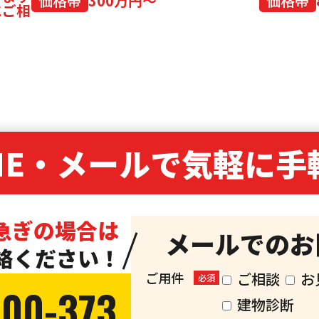
価格帯
300万円～
価格帯
にご相
NE・
メールで気軽に手
急ぎの場合は
メールでのお
絡ください！
ご用件
ご相談
お
必須
300-373
建物診断