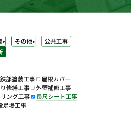
庫
その他
公共工事
所
鉄部塗装工事
屋根カバー
漏り修繕工事
外壁補修工事
ーリング工事
長尺シート工事
設足場工事