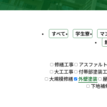
すべて
学生寮
マ
修繕工事
アスファル
大工工事
付帯部塗装
大規模修繕
外壁塗装
下地補