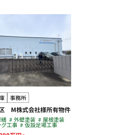
庫
事務所
区 M株式会社様所有物件
修繕
外壁塗装
屋根塗装
ング工事
仮設足場工事