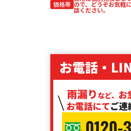
価格帯
ので、どうぞお気軽
談ください。
お電話・LI
雨漏り
お
など、
お電話にて
ご連
0120-