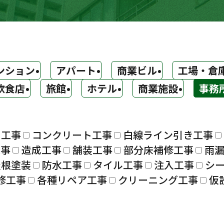
ンション
アパート
商業ビル
工場・倉
飲食店
旅館
ホテル
商業施設
事務
ト工事
コンクリート工事
白線ライン引き工事
工事
造成工事
舗装工事
部分床補修工事
雨
屋根塗装
防水工事
タイル工事
注入工事
シ
修工事
各種リペア工事
クリーニング工事
仮