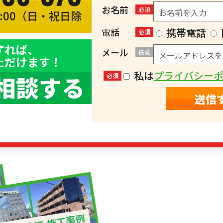
お名前
必須
8:00（日・祝日除
）
電話
携帯電話
必須
すれば、
メール
任意
ただけます！
私は
プライバシー
相談する
必須