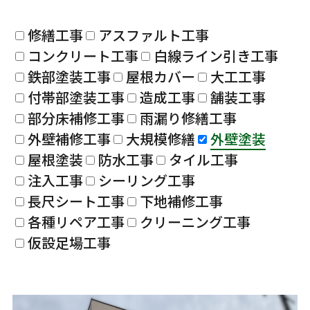
修繕工事
アスファルト工事
コンクリート工事
白線ライン引き工事
鉄部塗装工事
屋根カバー
大工工事
付帯部塗装工事
造成工事
舗装工事
部分床補修工事
雨漏り修繕工事
外壁補修工事
大規模修繕
外壁塗装
屋根塗装
防水工事
タイル工事
注入工事
シーリング工事
長尺シート工事
下地補修工事
各種リペア工事
クリーニング工事
仮設足場工事