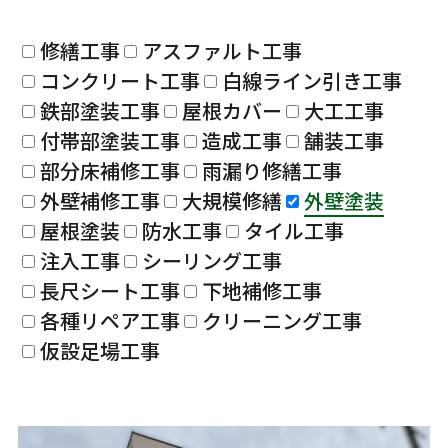
修繕工事
アスファルト工事
コンクリート工事
白線ライン引き工事
鉄部塗装工事
屋根カバー
大工工事
付帯部塗装工事
造成工事
舗装工事
部分床補修工事
雨漏り修繕工事
外壁補修工事
大規模修繕
外壁塗装
屋根塗装
防水工事
タイル工事
注入工事
シーリング工事
長尺シート工事
下地補修工事
各種リペア工事
クリーニング工事
仮設足場工事