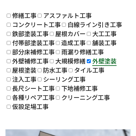
修繕工事
アスファルト工事
コンクリート工事
白線ライン引き工事
鉄部塗装工事
屋根カバー
大工工事
付帯部塗装工事
造成工事
舗装工事
部分床補修工事
雨漏り修繕工事
外壁補修工事
大規模修繕
外壁塗装
屋根塗装
防水工事
タイル工事
注入工事
シーリング工事
長尺シート工事
下地補修工事
各種リペア工事
クリーニング工事
仮設足場工事